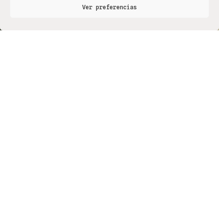
Ver preferencias
Nekazaritza Bermatzeko Europako Funtsak (NBEF)
Finantzatutako Proiektua
Proyecto Financiado por el Fondo Europeo Agrícola de
Garantía Agraria (FEAGA)